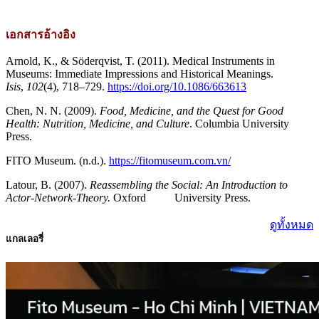
เอกสารอ้างอิง
Arnold, K., & Söderqvist, T. (2011). Medical Instruments in
Museums: Immediate Impressions and Historical Meanings.
Isis
,
102
(4), 718–729.
https://doi.org/10.1086/663613
Chen, N. N. (2009).
Food, Medicine, and the Quest for Good
Health: Nutrition, Medicine, and Culture
. Columbia University
Press.
FITO Museum. (n.d.).
https://fitomuseum.com.vn/
Latour, B. (2007).
Reassembling the Social: An Introduction to
Actor-Network-Theory.
Oxford University Press.
ดูทั้งหมด
แกลเลอรี่