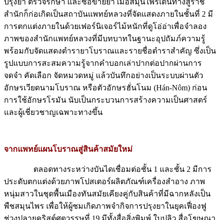
ปรุงยา ตรวจรักษา และซื้อขายยา เมื่อสมุนไพรเดินทางสู่ราช
สำนักก็ก่อเกิดเป็นสถาบันแพทย์หลวงที่จัดแสดงภายในชั้นที่ 2 มี
การตกแต่งภายในด้วยเฟอร์นิเจอร์ไม้หนักที่ดูโอ่อ่าเพื่อจำลอง
ภาพของสำนักแพทย์หลวงที่มีบทบาทในฐานะอุปถัมภ์ความรู้
พร้อมกับจัดแสดงตำรายาโบราณและรายชื่อตำราสำคัญ ซึ่งเป็น
รูปแบบการสะสมความรู้จากคำบอกเล่าปากต่อปากผ่านการ
จดจำ คัดเลือก จัดหมวดหมู่ แล้วบันทึกอย่างเป็นระบบผ่านตัว
อักษรเวียดนามโบราณ หรือตัวอักษรฮั่นโนม (Hán-Nôm) ก่อน
การใช้อักษรโรมัน นับเป็นกระบวนการสร้างความเป็นศาสตร์
และผู้เชี่ยวชาญเฉพาะทางขึ้น
จากแพทย์แผนโบราณสู่สินค้าสมัยใหม่
ตลอดทางระหว่างบันไดเชื่อมต่อชั้น 1 และชั้น 2 มีการ
ประดับตกแต่งด้วยภาพโปสเตอร์ผลิตภัณฑ์เครื่องสำอาง ภาพ
หนุ่มสาวในชุดพื้นเมืองทันสมัยเคียงคู่กับสินค้าที่มีฉากหลังเป็น
พืชสมุนไพร เพื่อให้ผู้ชมเกิดภาพจำกิจการปรุงยาในยุคเฟื่องฟู
ช่วงปลายคริสต์ศตวรรษที่ 19 มีทั้งสื่อสิ่งพิมพ์ ใบปลิว สื่อโฆษณา