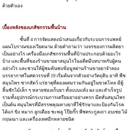
ด้วยตัวเอง
เบื้องหลังของเภสัชกรรมพื้นบ้าน
ชั้นที่ 4 การจัดแสดงนำเสนอเกี่ยวกับระบบการแพทย์
แผนโบราณของเวียดนาม ด้วยคำถามว่า วงจรของการผลิตยา
เป็นอย่างไร เครื่องมือเภสัชกรรมพื้นที่บ้านประกอบด้วยอะไร
บ้าง และพื้นที่ของร้านขายยาสมุนไรในอดีตมีบทบาทกับผู้คน
อย่างไร และชวนให้ผู้ชมค้นพบข้อมูลผ่านร้านขายยาจำลอง
บรรยากาศในศตวรรษที่ 19 เริ่มต้นจากตัวอย่างวัตถุดิบ อาทิ พืช
สมุนไพร ซากสัตว์ แร่ธาตุที่ดองผสมรวมกันอยู่ในขวดโหล มีตู้
ลิ้นชักไม้เล็ก ๆ หลายช่องเก็บยา ทั้งแบบแห้ง ผง และสำเร็จรูป
รวมทั้งอุปกรณ์กระบวนการเตรียมยาอย่างครก มีดหั่นสมุนไพร
เป็นต้น สมุนไพรที่มีสรรพคุณทางยาที่ใช้รักษาและป้องกันโรค
ได้แก่ ขิง หมาก ลูกเดือย ชะพลู โป๊ยกั๊ก พืชตระกูลเถา อบเชย ไม้
กฤษณา และเครื่องเทศอีกหลายชนิด