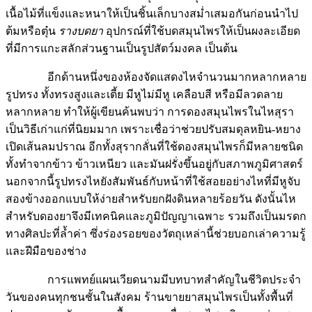
เนื้อไม้ที่แข็งและหนาให้เป็นชิ้นเล็กบางสม่ำเสมอกันก่อนนำไป
ต้มหรือตุ๋น
รางบดยา
อุปกรณ์ที่ใช้บดสมุนไพรให้เป็นผงละเอียด
ที่มีการแกะสลักส่วนฐานเป็นรูปสัตว์มงคล เป็นต้น
อีกด้านหนึ่งของห้องจัดแสดงไหจำนวนมากหลากหลาย
รูปทรง ทั้งทรงสูงและเตี้ย มีหูไม่มีหู เคลือบสี หรือมีลวดลาย
หลากหลาย ทำให้ผู้เขียนค้นพบว่า การดองสมุนไพรในไหสุรา
เป็นวิธีเก่าแก่ที่นิยมมาก เพราะเชื่อว่าช่วยปรับสมดุลหยิน-หยาง
เปิดเส้นลมปราณ อีกทั้งสุรากลั่นที่ใช้ดองสมุนไพรก็มีหลายชนิด
ทั้งทำจากข้าว ข้าวเหนียว และมันฝรั่งขึ้นอยู่กับสภาพภูมิศาสตร์
นอกจากนี้รูปทรงไหยังสัมพันธ์กับหน้าที่ใช้สอยอย่างไหที่มีหูจับ
สองข้างออกแบบให้ง่ายสำหรับยกฝังดินหลายร้อยวัน ดังนั้นไห
สำหรับดองยาจึงมีเทคนิคและภูมิปัญญาเฉพาะ รวมถึงเป็นมรดก
ทางศิลปะที่ล้ำค่า ซึ่งร่องรอยของวัตถุเหล่านี้ช่วยบอกเล่าความรู้
และฝีมือของช่าง
การแพทย์แผนเวียดนามมีบทบาทสำคัญในชีวิตประจำ
วันของคนทุกชนชั้นในสังคม ร้านขายยาสมุนไพรเป็นทั้งพื้นที่