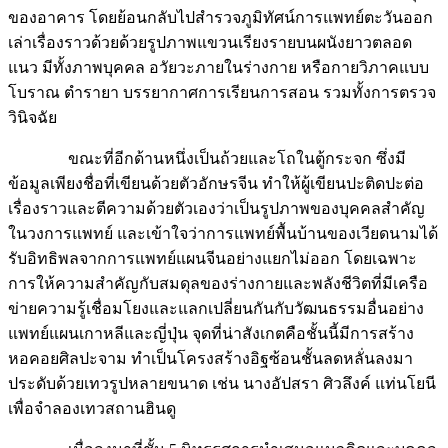
ของอาคาร โดยย้อนกลับไปสำรวจภูมิทัศน์การแพทย์ตะวันออก
เล่าเรื่องราวด้วยด้วยรูปภาพแขวนเรียงรายบนผนังยาวตลอด
แนว มีทั้งภาพบุคคล อวัยวะภายในร่างกาย หรือกายวิภาคแบบ
โบราณ ตำรายา บรรยากาศการเรียนการสอน รวมทั้งการตรวจ
วินิจฉัย
ขณะที่อีกด้านหนึ่งเป็นถ้วยและโถในตู้กระจก ซึ่งมี
ข้อมูลเพียงชื่อที่เขียนด้วยตัวอักษรจีน ทำให้ผู้เขียนปะติดปะต่อ
เรื่องราวและตีความด้วยตัวเองว่าเป็นรูปภาพของบุคคลสำคัญ
ในวงการแพทย์ และเข้าใจว่าการแพทย์พื้นบ้านของเวียดนามได้
รับอิทธิพลจากการแพทย์แผนจีนอย่างแยกไม่ออก โดยเฉพาะ
การให้ความสำคัญกับสมดุลของร่างกายและพลังชีวิตที่มีเครือ
ข่ายความรู้เชื่อมโยงและแลกเปลี่ยนกันกับวัฒนธรรมอื่นอย่าง
แพทย์แผนเกาหลีและญี่ปุ่น จุดที่น่าสังเกตคือชั้นนี้มีการสร้าง
หอคอยศิลปะจาม ทำเป็นโครงสร้างอิฐซ้อนชั้นลดหลั่นลงมา
ประดับด้วยเทวรูปหลายขนาด เช่น นางอัปสรา ศิวลึงค์ แท่นโยนี
เพื่อจำลองเทวสถานฮินดู