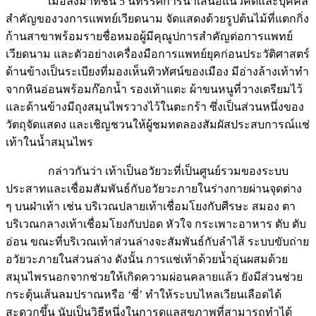
เมื่อลงมาที่ชั้น 5 นิทรรศการนำเสนอแนวคิดและบุคคล
สำคัญของวงการแพทย์เวียดนาม จัดแสดงด้วยรูปต้นไม้ที่แตกกิ่ง
ก้านสาขาพร้อมรายชื่อหมอผู้มีคุณูปการสำคัญต่อการแพทย์
เวียดนาม และตัวอย่างเครื่องมือการแพทย์ยุคก่อนประวัติศาสตร์
ด้านข้างเป็นระเบียงที่มองเห็นทิวทัศน์ของเมือง มีอ่างล้างเท้าทำ
จากหินอ่อนพร้อมก๊อกน้ำ รองเท้าแตะ ผ้าขนหนูที่วางเตรียมไว้
และด้านข้างมีถุงสมุนไพรวางไว้ในตะกร้า ซึ่งเป็นส่วนหนึ่งของ
วัตถุจัดแสดง และเชิญชวนให้ผู้ชมทดลองสัมผัสประสบการณ์แช่
เท้าในน้ำสมุนไพร
กล่าวกันว่า เท้าเป็นอวัยวะที่เป็นศูนย์รวมของระบบ
ประสาทและเชื่อมสัมพันธ์กับอวัยวะภายในร่างกายผ่านจุดต่าง
ๆ บนฝ่าเท้า เช่น บริเวณปลายเท้าเชื่อมโยงกับศีรษะ สมอง ตา
บริเวณกลางเท้าเชื่อมโยงกับปอด หัวใจ กระเพาะอาหาร ตับ ตับ
อ่อน ขณะที่บริเวณเท้าส่วนล่างจะสัมพันธ์กับลำไส้ ระบบขับถ่าย
อวัยวะภายในส่วนล่าง ดังนั้น การแช่เท้าด้วยน้ำอุ่นผสมด้วย
สมุนไพรนอกจากช่วยให้เกิดความผ่อนคลายแล้ว ยังมีส่วนช่วย
กระตุ้นเส้นลมปราณหรือ ‘ชี่’ ทำให้ระบบไหลเวียนเลือดได้
สะดวกขึ้น นับเป็นวิธีหนึ่งในการดูแลสุขภาพที่สามารถทำได้