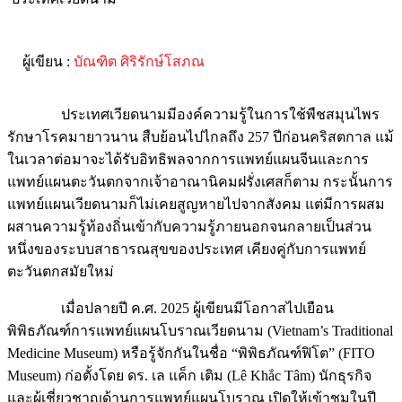
ผู้เขียน :
บัณฑิต ศิริรักษ์โสภณ
ประเทศเวียดนามมีองค์ความรู้ในการใช้พืชสมุนไพร
รักษาโรคมายาวนาน สืบย้อนไปไกลถึง 257 ปีก่อนคริสตกาล แม้
ในเวลาต่อมาจะได้รับอิทธิพลจากการแพทย์แผนจีนและการ
แพทย์แผนตะวันตกจากเจ้าอาณานิคมฝรั่งเศสก็ตาม กระนั้นการ
แพทย์แผนเวียดนามก็ไม่เคยสูญหายไปจากสังคม แต่มีการผสม
ผสานความรู้ท้องถิ่นเข้ากับความรู้ภายนอกจนกลายเป็นส่วน
หนึ่งของระบบสาธารณสุขของประเทศ เคียงคู่กับการแพทย์
ตะวันตกสมัยใหม่
เมื่อปลายปี ค.ศ. 2025 ผู้เขียนมีโอกาสไปเยือน
พิพิธภัณฑ์การแพทย์แผนโบราณเวียดนาม (Vietnam’s Traditional
Medicine Museum) หรือรู้จักกันในชื่อ “พิพิธภัณฑ์ฟิโต” (FITO
Museum) ก่อตั้งโดย ดร. เล แค็ก เติม (Lê Khắc Tâm) นักธุรกิจ
และผู้เชี่ยวชาญด้านการแพทย์แผนโบราณ เปิดให้เข้าชมในปี