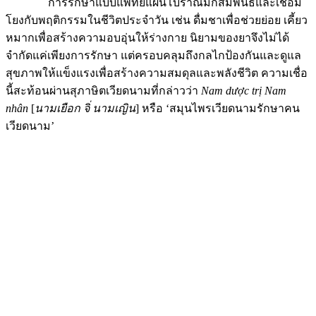
การรักษาแบบแพทย์แผนโบราณมักสัมพันธ์และเชื่อม
โยงกับพฤติกรรมในชีวิตประจำวัน เช่น ดื่มชาเพื่อช่วยย่อย เคี้ยว
หมากเพื่อสร้างความอบอุ่นให้ร่างกาย นิยามของยาจึงไม่ได้
จำกัดแค่เพียงการรักษา แต่ครอบคลุมถึงกลไกป้องกันและดูแล
สุขภาพให้แข็งแรงเพื่อสร้างความสมดุลและพลังชีวิต ความเชื่อ
นี้สะท้อนผ่านสุภาษิตเวียดนามที่กล่าวว่า
Nam d
ượ
c tr
ị
Nam
nhân
[
นามเยือก จิ่ นามเญิน
] หรือ ‘สมุนไพรเวียดนามรักษาคน
เวียดนาม’