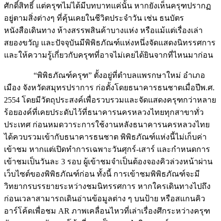
ศักดิ์สิทธิ์ แต่ครุฑไม่ได้มีบทบาทแค่นั้น หากยังเห็นครุฑปรากฏ
อยู่ตามสิ่งต่างๆ ที่คุ้นเคยในชีวิตประจำวัน เช่น ธนบัตร
หนังสือเดินทาง ห้างสรรพสินค้าบางแห่ง หรือแม้แต่เรื่องเล่า
สยองขวัญ และปัจจุบันมีพิพิธภัณฑ์แห่งหนึ่งจัดแสดงนิทรรศการ
และให้ความรู้เกี่ยวกับครุฑที่อาจไม่เคยได้ยินจากที่ไหนมาก่อน
“พิพิธภัณฑ์ครุฑ” ตั้งอยู่ที่ตำบลแพรกษาใหม่ อำเภอ
เมือง จังหวัดสมุทรปราการ ก่อตั้งโดยธนาคารธนชาตเมื่อปีพ.ศ.
2554 โดยมีวัตถุประสงค์เพื่อรวบรวมและจัดแสดงครุฑกว่าหลาย
ร้อยองค์ที่เคยประดับไว้ที่ธนาคารนครหลวงไทยทุกสาขาทั่ว
ประเทศ ก่อนหมดวาระการใช้งานหลังธนาคารนครหลวงไทย
ได้ควบรวมเข้ากับธนาคารธนชาต พิพิธภัณฑ์แห่งนี้ไม่เก็บค่า
เข้าชม หากแต่เปิดทำการเฉพาะวันศุกร์-เสาร์ และกำหนดการ
เข้าชมเป็นวันละ 3 รอบ ผู้เข้าชมจำเป็นต้องจองคิวล่วงหน้าผ่าน
เว็บไซต์ของพิพิธภัณฑ์ก่อน ทั้งนี้ การเข้าชมพิพิธภัณฑ์จะมี
วิทยากรบรรยายระหว่างชมนิทรรศการ หากใครเดินทางไปถึง
ก่อนเวลาสามารถเดินอ่านข้อมูลต่าง ๆ บนป้าย หรือสแกนคิว
อาร์โค้ดเพื่อชม AR ภาพเคลื่อนไหวที่เล่าเรื่องศึกระหว่างครุฑ