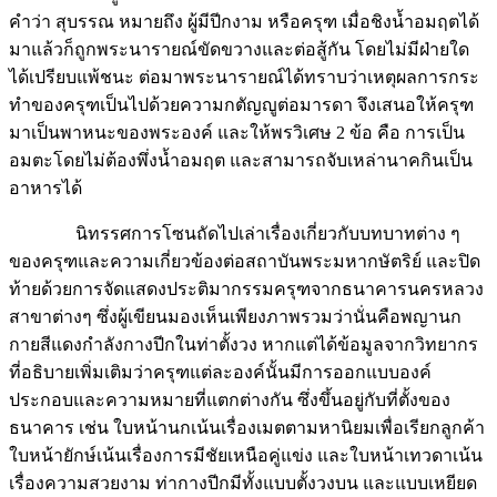
คำว่า สุบรรณ หมายถึง ผู้มีปีกงาม หรือครุฑ เมื่อชิงน้ำอมฤตได้
มาแล้วก็ถูกพระนารายณ์ขัดขวางและต่อสู้กัน โดยไม่มีฝ่ายใด
ได้เปรียบแพ้ชนะ ต่อมาพระนารายณ์ได้ทราบว่าเหตุผลการกระ
ทำของครุฑเป็นไปด้วยความกตัญญูต่อมารดา จึงเสนอให้ครุฑ
มาเป็นพาหนะของพระองค์ และให้พรวิเศษ 2 ข้อ คือ การเป็น
อมตะโดยไม่ต้องพึ่งน้ำอมฤต และสามารถจับเหล่านาคกินเป็น
อาหารได้
นิทรรศการโซนถัดไปเล่าเรื่องเกี่ยวกับบทบาทต่าง ๆ
ของครุฑและความเกี่ยวข้องต่อสถาบันพระมหากษัตริย์ และปิด
ท้ายด้วยการจัดแสดงประติมากรรมครุฑจากธนาคารนครหลวง
สาขาต่างๆ ซึ่งผู้เขียนมองเห็นเพียงภาพรวมว่านั่นคือพญานก
กายสีแดงกำลังกางปีกในท่าตั้งวง หากแต่ได้ข้อมูลจากวิทยากร
ที่อธิบายเพิ่มเติมว่าครุฑแต่ละองค์นั้นมีการออกแบบองค์
ประกอบและความหมายที่แตกต่างกัน ซึ่งขึ้นอยู่กับที่ตั้งของ
ธนาคาร เช่น ใบหน้านกเน้นเรื่องเมตตามหานิยมเพื่อเรียกลูกค้า
ใบหน้ายักษ์เน้นเรื่องการมีชัยเหนือคู่แข่ง และใบหน้าเทวดาเน้น
เรื่องความสวยงาม ท่ากางปีกมีทั้งแบบตั้งวงบน และแบบเหยียด