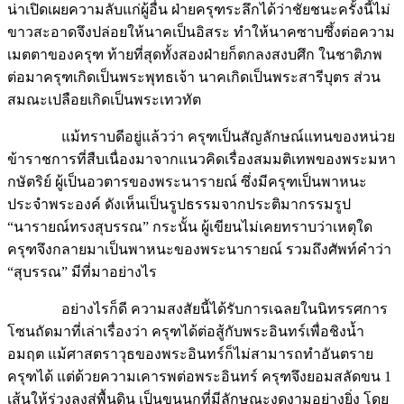
น่าเปิดเผยความลับแก่ผู้อื่น ฝ่ายครุฑระลึกได้ว่าชัยชนะครั้งนี้ไม่
ขาวสะอาดจึงปล่อยให้นาคเป็นอิสระ ทำให้นาคซาบซึ้งต่อความ
เมตตาของครุฑ ท้ายที่สุดทั้งสองฝ่ายก็ตกลงสงบศึก ในชาติภพ
ต่อมาครุฑเกิดเป็นพระพุทธเจ้า นาคเกิดเป็นพระสารีบุตร ส่วน
สมณะเปลือยเกิดเป็นพระเทวทัต
แม้ทราบดีอยู่แล้วว่า ครุฑเป็นสัญลักษณ์แทนของหน่วย
ข้าราชการที่สืบเนื่องมาจากแนวคิดเรื่องสมมติเทพของพระมหา
กษัตริย์ ผู้เป็นอวตารของพระนารายณ์ ซึ่งมีครุฑเป็นพาหนะ
ประจำพระองค์ ดังเห็นเป็นรูปธรรมจากประติมากรรมรูป
“นารายณ์ทรงสุบรรณ” กระนั้น ผู้เขียนไม่เคยทราบว่าเหตุใด
ครุฑจึงกลายมาเป็นพาหนะของพระนารายณ์ รวมถึงศัพท์คำว่า
“สุบรรณ” มีที่มาอย่างไร
อย่างไรก็ดี ความสงสัยนี้ได้รับการเฉลยในนิทรรศการ
โซนถัดมาที่เล่าเรื่องว่า ครุฑได้ต่อสู้กับพระอินทร์เพื่อชิงน้ำ
อมฤต แม้ศาสตราวุธของพระอินทร์ก็ไม่สามารถทำอันตราย
ครุฑได้ แต่ด้วยความเคารพต่อพระอินทร์ ครุฑจึงยอมสลัดขน 1
เส้นให้ร่วงลงสู่พื้นดิน เป็นขนนกที่มีลักษณะงดงามอย่างยิ่ง โดย