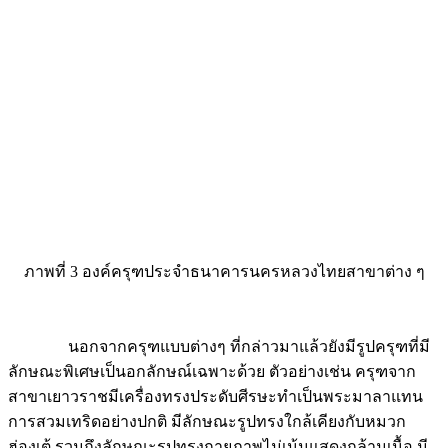
ภาพที่ 3 องค์ครุฑประจำธนาคารนครหลวงไทยสาขาต่าง ๆ
นอกจากครุฑแบบต่างๆ ที่กล่าวมาแล้วยังมีรูปครุฑที่มี
ลักษณะพิเศษเป็นอกลักษณ์เฉพาะด้วย ตัวอย่างเช่น ครุฑจาก
สาขาเยาวราชมีเครื่องทรงประดับศีรษะทำเป็นพระมาลาแทน
การสวมเทริดอย่างปกติ มีลักษณะรูปทรงใกล้เคียงกับหมวก
ฮ่องเต้ รวมถึงลักษณะรูปทรงกายภาพไม่เน้นแสดงกล้ามเนื้อ มี