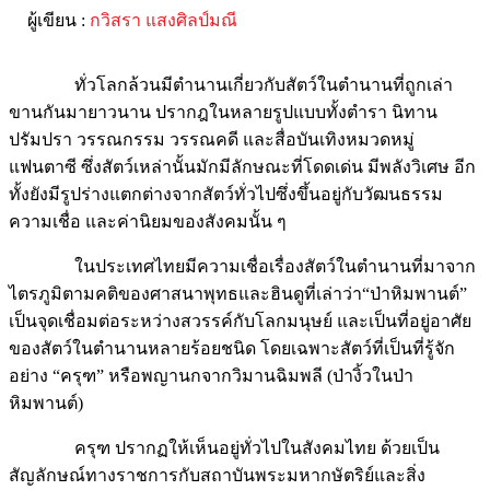
ผู้เขียน :
กวิสรา แสงศิลป์มณี
ทั่วโลกล้วนมีตำนานเกี่ยวกับสัตว์ในตำนานที่ถูกเล่า
ขานกันมายาวนาน ปรากฎในหลายรูปแบบทั้งตำรา นิทาน
ปรัมปรา วรรณกรรม วรรณคดี และสื่อบันเทิงหมวดหมู่
แฟนตาซี ซึ่งสัตว์เหล่านั้นมักมีลักษณะที่โดดเด่น มีพลังวิเศษ อีก
ทั้งยังมีรูปร่างแตกต่างจากสัตว์ทั่วไปซึ่งขึ้นอยู่กับวัฒนธรรม
ความเชื่อ และค่านิยมของสังคมนั้น ๆ
ในประเทศไทยมีความเชื่อเรื่องสัตว์ในตำนานที่มาจาก
ไตรภูมิตามคติของศาสนาพุทธและฮินดูที่เล่าว่า“ป่าหิมพานต์”
เป็นจุดเชื่อมต่อระหว่างสวรรค์กับโลกมนุษย์ และเป็นที่อยู่อาศัย
ของสัตว์ในตำนานหลายร้อยชนิด โดยเฉพาะสัตว์ที่เป็นที่รู้จัก
อย่าง “ครุฑ” หรือพญานกจากวิมานฉิมพลี (ป่างิ้วในป่า
หิมพานต์)
ครุฑ ปรากฏให้เห็นอยู่ทั่วไปในสังคมไทย ด้วยเป็น
สัญลักษณ์ทางราชการกับสถาบันพระมหากษัตริย์และสิ่ง