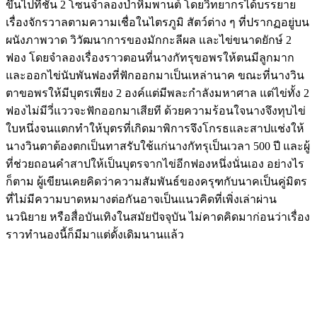
ขึ้นไปที่ชั้น 2 โซนจำลองป่าหิมพานต์ โดยวิทยากรได้บรรยาย
เรื่องจักรวาลตามความเชื่อในไตรภูมิ สัตว์ต่าง ๆ ที่ปรากฏอยู่บน
ผนังภาพวาด วิวัฒนาการของมักกะลีผล และไข่ขนาดยักษ์ 2
ฟอง โดยจำลองเรื่องราวตอนที่นางกัทรุขอพรให้ตนมีลูกมาก
และออกไข่นับพันฟองที่ฟักออกมาเป็นเหล่านาค ขณะที่นางวิน
ตาขอพรให้มีบุตรเพียง 2 องค์แต่มีพละกำลังมหาศาล แต่ไข่ทั้ง 2
ฟองไม่มีวี่แววจะฟักออกมาเสียที ด้วยความร้อนใจนางจึงทุบไข่
ใบหนึ่งจนแตกทำให้บุตรที่เกิดมาพิการจึงโกรธและสาปแช่งให้
นางวินตาต้องตกเป็นทาสรับใช้แก่นางกัทรุเป็นเวลา 500 ปี และผู้
ที่ช่วยถอนคำสาปให้เป็นบุตรจากไข่อีกฟองหนึ่งนั่นเอง อย่างไร
ก็ตาม ผู้เขียนเคยคิดว่าความสัมพันธ์ของครุฑกับนาคเป็นคู่มิตร
ที่ไม่มีความบาดหมางต่อกันอาจเป็นแนวคิดที่เพิ่งเล่าผ่าน
นวนิยาย หรือสื่อบันเทิงในสมัยปัจจุบัน ไม่คาดคิดมาก่อนว่าเรื่อง
ราวทำนองนี้ก็มีมาแต่ดั้งเดิมนานแล้ว