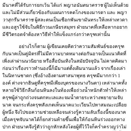
มีนาคที่ได้รับการยกเว้น ได้แก่
พญาอนันตนาคราช
ผู้ไม่เห็นด้วย
และไม่มีส่วนเกี่ยวข้องกับแผนการคดโกงของมารดา และ
พญา
วาสุกรีนาคราช
ผู้สละตนเป็นเชือกพันเขามันทระให้เหล่าเทวดา
และอสูรใช้จับในพิธีกวนเกษียรสมุทร ฝ่ายนาคที่เหลือหากอยาก
มีชีวิตรอดจำต้องหาวิธีทำให้แข็งแกร่งกว่าครุฑเท่านั้น
อย่างไรก็ตาม ผู้เขียนเคยคิดว่าความสัมพันธ์ของครุฑ
กับนาคเป็นคู่มิตรที่ไม่มีความบาดหมางต่อกันอาจเป็นแนวคิดที่
เพิ่งเล่าผ่านนวนิยาย หรือสื่อบันเทิงในสมัยปัจจุบัน ไม่คาดคิดมา
ก่อนว่าเรื่องราวทำนองนี้ก็มีมาแต่ดั้งเดิมนานแล้ว จากเรื่องเล่า
ในนิทานชาดก (ซึ่งอ้างอิงตามศาสนาพุทธ ครุฑมีมากกว่า 1
องค์ ต่างจากฮินดูที่ครุฑมีเพียงบุตรของนางวินตา) เหล่านาคทั้ง
หลายใช้วิธีกลืนก้อนหินลงในท้องเพื่อถ่วงน้ำหนักตัวทำให้เหล่า
ครุฑผู้ล่าถูกถ่วงจนตกทะเลและจมน้ำตายระหว่างพยายามจับ
นาค จนกระทั่งครุฑสังเกตเห็นนาคแวะเวียนไปหาสมณะเปลือย
ผู้หนึ่ง จึงไปขอความช่วยเหลือจนล่วงรู้ความลับเรื่องนี้ของนาค
เมื่อครุฑจับนาคได้ก็ยกส่วนท้ายขึ้นเพื่อให้ก้อนหินร่วงออกทาง
ปาก ฝ่ายนาคจึงรู้ตัวว่าถูกหักหลังโดยผู้ที่ไว้ใจก็คร่ำครวญว่าไม่