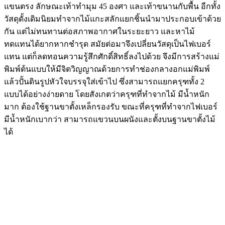
แขนตรง ลักษณะเท้าทำมุม 45 องศา และเท้าขนานกับพื้น อีกทั้ง
วัสดุดั้งเดิมนิยมทำจากไม้แกะสลักแยกชิ้นนำมาประกอบเข้าด้วย
กัน แต่ไม่ทนทานต่อสภาพอากาศในระยะยาว และหาไม้
ทดแทนได้ยากหากชำรุด สมัยต่อมาจึงเปลี่ยนวัสดุเป็นไฟเบอร์
แทน แต่ก็ลดทอนความรู้สึกศักดิ์สิทธิ์ลงไปด้วย จึงมีการสร้างแม่
พิมพ์ต้นแบบให้มีจิตวิญญาณด้วยการทำช่องกลางอกแม่พิมพ์
แล้วปั้นดินรูปหัวใจบรรจุใส่เข้าไป ซึ่งสามารถแยกครุฑทั้ง 2
แบบได้อย่างง่ายดาย โดยสังเกตว่าครุฑที่ทำจากไม้ มีน้ำหนัก
มาก ต้องใช้ฐานขาตั้งเหล็กรองรับ ขณะที่ครุฑที่ทำจากไฟเบอร์
มีน้ำหนักเบากว่า สามารถแขวนบนผนังและตั้งบนฐานขาตั้งไม้
ได้