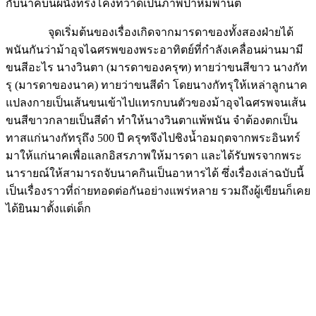
กับนาคบนผนังทรงโค้งที่วาดเป็นภาพป่าหิมพานต์
จุดเริ่มต้นของเรื่องเกิดจากมารดาของทั้งสองฝ่ายได้
พนันกันว่าม้าอุจไฉศรพของพระอาทิตย์ที่กำลังเคลื่อนผ่านมามี
ขนสีอะไร นางวินตา (มารดาของครุฑ) ทายว่าขนสีขาว นางกัท
รุ (มารดาของนาค) ทายว่าขนสีดำ โดยนางกัทรุให้เหล่าลูกนาค
แปลงกายเป็นเส้นขนเข้าไปแทรกบนตัวของม้าอุจไฉศรพจนเส้น
ขนสีขาวกลายเป็นสีดำ ทำให้นางวินตาแพ้พนัน จำต้องตกเป็น
ทาสแก่นางกัทรุถึง 500 ปี ครุฑจึงไปชิงน้ำอมฤตจากพระอินทร์
มาให้แก่นาคเพื่อแลกอิสรภาพให้มารดา และได้รับพรจากพระ
นารายณ์ให้สามารถจับนาคกินเป็นอาหารได้ ซึ่งเรื่องเล่าฉบับนี้
เป็นเรื่องราวที่ถ่ายทอดต่อกันอย่างแพร่หลาย รวมถึงผู้เขียนก็เคย
ได้ยินมาตั้งแต่เด็ก