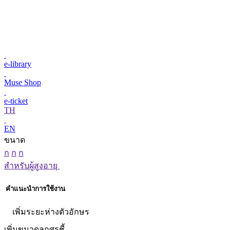
e-library
Muse Shop
e-ticket
TH
EN
ขนาด
ก
ก
ก
สำหรับผู้สูงอายุ
คำแนะนำการใช้งาน
เพิ่มระยะห่างตัวอักษร
เพิ่มขนาดลูกศรชี้