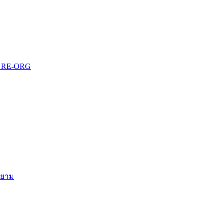
บบ RE-ORG
สยาม