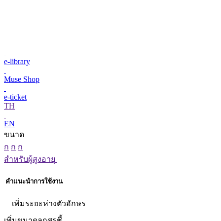
e-library
Muse Shop
e-ticket
TH
EN
ขนาด
ก
ก
ก
สำหรับผู้สูงอายุ
คำแนะนำการใช้งาน
เพิ่มระยะห่างตัวอักษร
เพิ่มขนาดลูกศรชี้