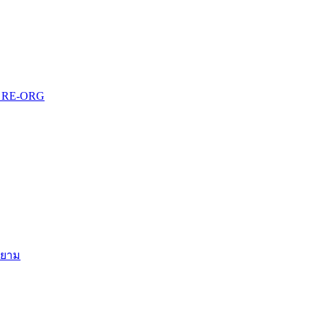
บบ RE-ORG
สยาม