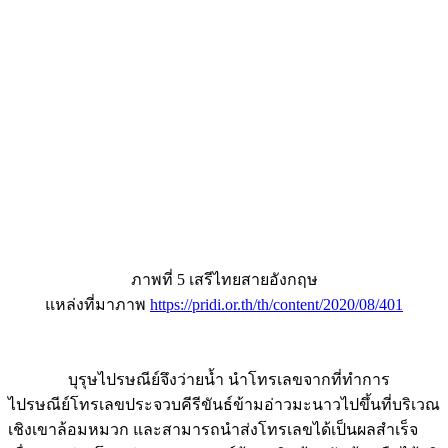
ภาพที่ 5 เสรีไทยสายอังกฤษ
แหล่งที่มาภาพ
https://pridi.or.th/th/content/2020/08/401
บุรุษไปรษณีย์จึงว่ายน้ำ นำโทรเลขจากที่ทำการ
ไปรษณีย์โทรเลขประจวบคีรีขันธ์ข้ามอ่าวมะนาวไปขึ้นที่บริเวณ
เชิงเขาล้อมหมวก และสามารถนำส่งโทรเลขได้เป็นผลสำเร็จ
เมื่อเวลาบ่ายโมง ต่อมาเหตุการณ์สู้รบชนิดข้ามวันข้ามคืนได้ยุติ