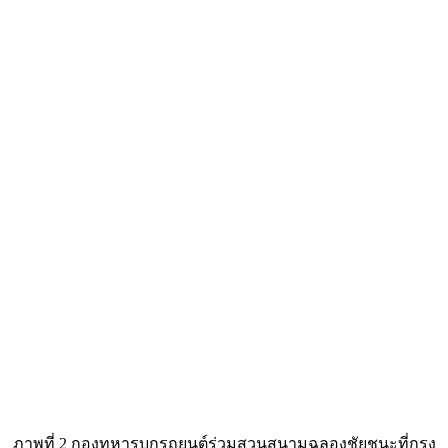
ภาพที่ 2 กองทหารบกรถยนต์ร่วมสวนสนามฉลองชัยชนะที่กรุง
ปารีส