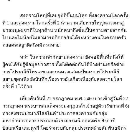
สงครามใหญ่ที่เคยอุบัติขึ้นบนโลก ทั้งสงครามโลกครั้ง
ที่ 1 และสงครามโลกครั้งที่ 2 นำความเสียหายใหญ่หลวงมาสู่
มวลมนุษยชาติในทุกด้าน หนักหนาถึงขั้นเป็นความตายจากกัน
ไป และไม่น้อยไม่สามารถติดต่อกันได้ระหว่างคนในครอบครัว
ตลอดจนญาติสนิทมิตรสหาย
ทว่า ในความจำกัดยามสงคราม ยังพอมีพื้นที่หนึ่งให้
ผู้คนได้รับรู้ข้อมูลข่าวสาร ทั้งยังติดต่อกันได้บ้างผ่านเครือข่าย
การไปรษณีย์โทรเลข และบนดวงแสตมป์ของการไปรษณีย์
สยามชุดหนึ่ง ยังบันทึกเรื่องราวอันเกี่ยวเนื่องกับสงครามโลก
ครั้งที่ 1 ไว้ด้วย
เที่ยงคืนวันที่ 21 กรกฎาคม พ.ศ. 2460 ย่างเข้าสู่วันที่ 22
กรกฎาคม พระบาทสมเด็จพระมงกุฎเกล้าเจ้าอยู่หัว (รัชกาลที่ 6)
ทรงลงพระปรมาภิไธยในคำประกาศสงครามกับกลุ่ม
มหาอำนาจกลาง ประกอบด้วย เยอรมนี ออสเตรีย ฮังการี
บัลแกเรีย และตุรกี โดยร่วมรบกับกลุ่มประเทศฝ่ายสัมพันธมิตร
ประกอบด้วย อังกฤษ ฝรั่งเศส