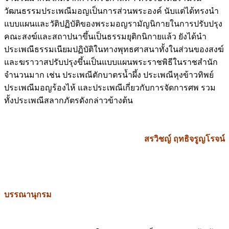
จำนวนมากนี้ เกิดจากการที่รัชกาลที่ 4 ทรงโปรดปรานใน
วัฒนธรรมประเพณีมอญเป็นการส่วนพระองค์ นับแต่ได้ทรงนำ
แบบแผนและวัติปฏิบัติของพระมอญรามัญนิกายในการปรับปรุง
คณะสงฆ์และสถาปนาขึ้นเป็นธรรมยุติกนิกายแล้ว ยังได้นำ
ประเพณีธรรมเนียมปฏิบัติในทางพุทธศาสนาทั้งในส่วนของสงฆ์
และฆราวาสปรับปรุงขึ้นเป็นแบบแผนพระราชพิธีในราชสำนัก
จำนวนมาก เช่น ประเพณีตักบาตรน้ำผึ้ง ประเพณีหุงข้าวทิพย์
ประเพณีมอญร้องไห้ และประเพณีเกี่ยวกับการจัดการศพ รวม
ทั้งประเพณีสลากภัตรดังกล่าวข้างต้น
สรวิชญ์ ฤทธิจรูญโรจน์
บรรณานุกรม