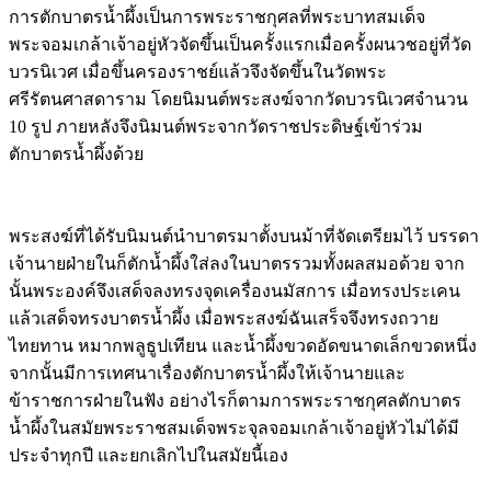
การตักบาตรน้ำผึ้งเป็นการพระราชกุศลที่พระบาทสมเด็จ
พระจอมเกล้าเจ้าอยู่หัวจัดขึ้นเป็นครั้งแรกเมื่อครั้งผนวชอยู่ที่วัด
บวรนิเวศ เมื่อขึ้นครองราชย์แล้วจึงจัดขึ้นในวัดพระ
ศรีรัตนศาสดาราม โดยนิมนต์พระสงฆ์จากวัดบวรนิเวศจำนวน
10 รูป ภายหลังจึงนิมนต์พระจากวัดราชประดิษฐ์เข้าร่วม
ตักบาตรน้ำผึ้งด้วย
พระสงฆ์ที่ได้รับนิมนต์นำบาตรมาตั้งบนม้าที่จัดเตรียมไว้ บรรดา
เจ้านายฝ่ายในก็ตักน้ำผึ้งใส่ลงในบาตรรวมทั้งผลสมอด้วย จาก
นั้นพระองค์จึงเสด็จลงทรงจุดเครื่องนมัสการ เมื่อทรงประเคน
แล้วเสด็จทรงบาตรน้ำผึ้ง เมื่อพระสงฆ์ฉันเสร็จจึงทรงถวาย
ไทยทาน หมากพลูธูปเทียน และน้ำผึ้งขวดอัดขนาดเล็กขวดหนึ่ง
จากนั้นมีการเทศนาเรื่องตักบาตรน้ำผึ้งให้เจ้านายและ
ข้าราชการฝ่ายในฟัง อย่างไรก็ตามการพระราชกุศลตักบาตร
น้ำผึ้งในสมัยพระราชสมเด็จพระจุลจอมเกล้าเจ้าอยู่หัวไม่ได้มี
ประจำทุกปี และยกเลิกไปในสมัยนี้เอง