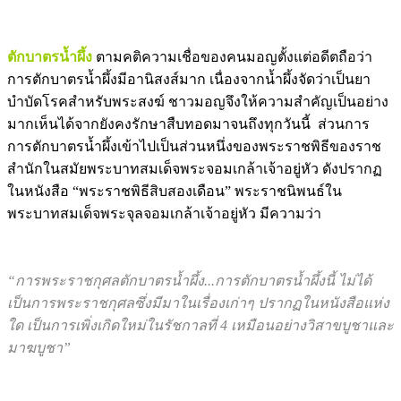
ปีพ.ศ.2489 จึงทำการสวดเฉพาะวันธรรมสวนะเท่านั้น
ตักบาตรน้ำผึ้ง
ตามคติความเชื่อของคนมอญตั้งแต่อดีตถือว่า
การตักบาตรน้ำผึ้งมีอานิสงส์มาก เนื่องจากน้ำผึ้งจัดว่าเป็นยา
บำบัดโรคสำหรับพระสงฆ์ ชาวมอญจึงให้ความสำคัญเป็นอย่าง
มากเห็นได้จากยังคงรักษาสืบทอดมาจนถึงทุกวันนี้ ส่วนการ
การตักบาตรน้ำผึ้งเข้าไปเป็นส่วนหนึ่งของพระราชพิธีของราช
สำนักในสมัยพระบาทสมเด็จพระจอมเกล้าเจ้าอยู่หัว ดังปรากฏ
ในหนังสือ “พระราชพิธีสิบสองเดือน” พระราชนิพนธ์ใน
พระบาทสมเด็จพระจุลจอมเกล้าเจ้าอยู่หัว มีความว่า
“การพระราชกุศลตักบาตรน้ำผึ้ง...การตักบาตรน้ำผึ้งนี้ ไม่ได้
เป็นการพระราชกุศลซึ่งมีมาในเรื่องเก่าๆ ปรากฏในหนังสือแห่ง
ใด เป็นการเพิ่งเกิดใหม่ในรัชกาลที่ 4 เหมือนอย่างวิสาขบูชาและ
มาฆบูชา”