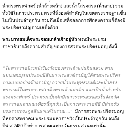
พระปริตรเป็นภาษามอญเพื่อทำน้ำพระพุทธมนต์ สำหรับใช้เป็น
น้ำสรงพระพักตร์ (น้ำล้างหน้า) และน้ำโสรจสรง (น้ำอาบ) รวม
ทั้งใช้ในการประพรมพระที่นั่งองค์สำคัญในเขตพระราชฐานชั้น
ในเป็นประจำทุกวัน รวมถึงเมื่อเสด็จออกการศึกสงครามก็ต้องมี
พระปริตรามัญตามเสด็จด้วย
พระบาทสมเด็จพระจอมเกล้าเจ้าอยู่หัว
ทรงมีพระบรม
ราชาธิบายถึงความสำคัญของการสวดพระปริตรมอญ ดังนี้
“ในพระราชนิเวศน์เวียงวังของพระเจ้าแผ่นดินสยาม ตาม
แบบแผนบุรพประเพณีสืบมา พระสงฆ์รามัญได้สวดพระปริตร
ตามแบบอย่างข้างรามัญ ถวายน้ำพระพุทธมนต์และน้ำสรง
พระองค์ในพระบาทสมเด็จพระเจ้าแผ่นดิน และเป็นน้ำสำหรับ
สรงพระพักตร์ ประพรมเป็นทักษิณาวรรตรอบขอบในจังหวัด
พระราชมหามณเฑียรนี้ทุกวัน เป็นการพระราชพิธี มีสำหรับ
บรมราชตระกูลสืบมาแต่โบราณ ...”
มีการสวดพระปริตรมอญ
ที่หอศาสตราคม พระบรมมหาราชวังเป็นประจำทุกวัน จนถึง