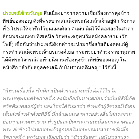
ประเพณีข้าววันพุธ
สืบเนื่องมาจากความเชื่อเรื่องการหุงข้าว
ทิพย์ของมอญ ดังที่พระบาทสมเด็จพระนั่งเกล้าเจ้าอยู่หัว รัชกาล
ที่ 3 โปรดให้จารึกไว้บนแผ่นศิลา 7 แผ่น ติดไว้ที่คอสองในศาลา
ล้อมพระมณฑปทิศเหนือ วัดพระเชตุพนวิมลมังคลาราม (วัด
โพธิ์) เชื่อกันว่าประเพณีดังกล่าวจะนำมาซึ่งสวัสดิมงคลแก่ผู้
กระทำ สมเด็จพระเจ้าบรมวงศ์เธอ กรมพระยาดำรงราชานุภาพ
ได้มีพระวิจารณ์ต่อท้ายนิทานเรื่องหุงข้าวทิพย์ของมอญ ใน
หนังสือ "ลำดับสกุลคชเสนี กับโบราณคดีมอญ" ไว้ดังนี้
"นิทานเรื่องนี้จารึกศิลาเป็นตำราอย่างหนึ่ง ติดไว้ในวัด
พระเชตุพนแต่รัชกาลที่ 3 คงนับถือกันมาแต่ก่อนว่าเป็นพิธีที่เกิด
สวัสดิมงคลแก่ผู้ทำ และไทยได้รับมาทำ ข้าพเจ้าผู้วิจารณ์ได้เคย
เห็นส่งข้าวทำด้วยพิธีนี้ มีกล้วยและอาหารอย่างอื่นใส่กระจาด
ย่อมๆ ขนาดเท่าชาม ทำรูปและปิดกระดาษเหมือนกระจาดของ
พระ ส่งข้าวไปแจกพระเจ้าลูกเธอในพระบรมมหาราชวังเมื่อ