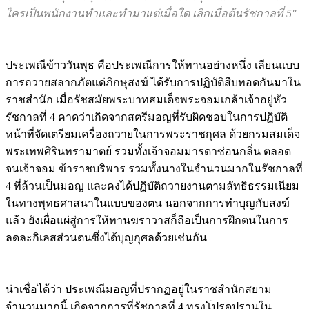
รัชกาลที่ 4 ทุกวันพุธ เรียกกันว่า “ข้าววันพุธ” แต่ไม่ทราบว่า
ใครเป็นพนักงานทำและทำมาแต่เมื่อใด เลิกเมื่อต้นรัชกาลที่ 5"
ประเพณีข้าววันพุธ คือประเพณีการให้ทานอย่างหนึ่ง เลียนแบบ
การถวายสลากภัตแด่ภิกษุสงฆ์ ได้รับการปฏิบัติสืบทอดกันมาใน
ราชสำนัก เมื่อรัชสมัยพระบาทสมเด็จพระจอมเกล้าเจ้าอยู่หัว
รัชกาลที่ 4 คาดว่าเกิดจากสตรีมอญที่รับผิดชอบในการปฏิบัติ
หน้าที่จัดเตรียมเครื่องถวายในการพระราชกุศล ด้วยกรมสมเด็จ
พระเทพศิรินทรามาตย์ รวมทั้งเจ้าจอมมารดาซ่อนกลิ่น ตลอด
จนเจ้าจอม ข้าราชบริพาร รวมทั้งนางในจำนวนมากในรัชกาลที่
4 ที่ล้วนเป็นมอญ และคงได้ปฏิบัติถวายงานตามลัทธิธรรมเนียม
ในทางพุทธศาสนาในแบบของตน นอกจากการทำบุญกับสงฆ์
แล้ว ยังเผื่อแผ่สู่การให้ทานฆราวาสก็ถือเป็นการฝึกตนในการ
ลดละกิเลสส่วนตนซึ่งได้บุญกุศลด้วยเช่นกัน
น่าเชื่อได้ว่า ประเพณีมอญที่ปรากฏอยู่ในราชสำนักสยาม