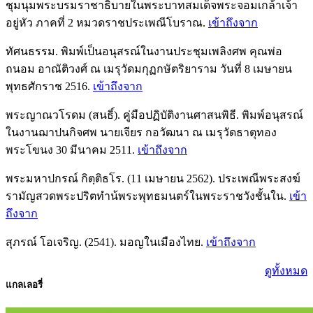
ชุมนุมพระบรมราชาธิบายในพระบาทสมเด็จพระจอมเกล้าเจ้า
อยู่หัว ภาคที่ 2 หมวดราชประเพณีโบราณ.
เข้าถึงจาก
ทัศนธรรม. พิมพ์เป็นอนุสรณ์ในงานประชุมเพลิงศพ คุณพ่อ
ถนอม อาณัติวงศ์ ณ เมรุวัดมกุฏกษัตริยาราม วันที่ 8 เมษายน
พุทธศักราช 2516.
เข้าถึงจาก
พระญาณวโรดม (สนธิ์). คู่มือปฏิบัติงานศาสนพิธี. พิมพ์อนุสรณ์
ในงานฌาปนกิจศพ นายเจียร กอวัฒนา ณ เมรุวัดธาตุทอง
พระโขนง 30 มีนาคม 2511.
เข้าถึงจาก
พระมหาปกรณ์ กิตฺติธโร. (11 เมษายน 2562). ประเพณีพระสงฆ์
รามัญสวดพระปริตทําน้พระพุทธมนตร์ในพระราชวังชั้นใน.
เข้า
ถึงจาก
สุภรณ์ โอเจริญ. (2541). มอญในเมืองไทย.
เข้าถึงจาก
ดูทั้งหมด
แกลเลอรี่