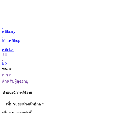
e-library
Muse Shop
e-ticket
TH
EN
ขนาด
ก
ก
ก
สำหรับผู้สูงอายุ
คำแนะนำการใช้งาน
เพิ่มระยะห่างตัวอักษร
เพิ่มขนาดลูกศรชี้