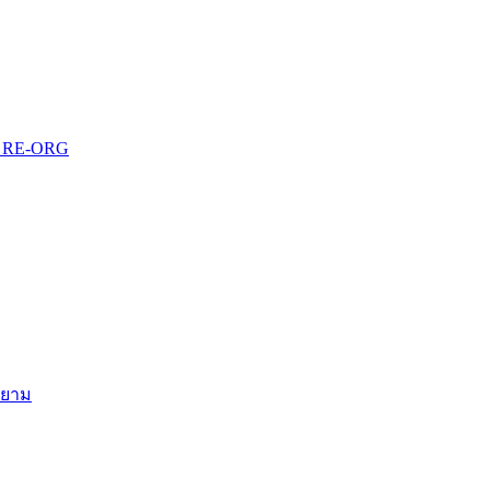
บบ RE-ORG
สยาม