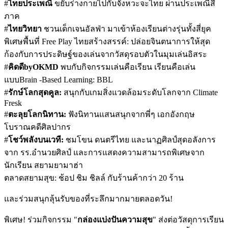
#
ไทยประเพณี
ขยับร่างกายไปกับจังหวะจะไทย ผ่านประเพณีสี่
ภาค
#
ไทยวิทยา
ชวนเด็กเจนอัลฟ่า มาเข้าห้องเรียนต่างรุ่นทั้งสี่ยุค
พิเศษพื้นที่ Free Play ไทยสร้างสรรค์: ปล่อยจินตนาการให้สุด
ก้องกับการประดิษฐ์ของเล่นจากวัสดุรอบตัวในมุมเล่นอิสระ
#
คิดดีbyOKMD
พบกับกิจกรรมเล่นคือเรียน เรียนคือเล่น
แบบBrain -Based Learning: BBL
#
รักษ์โลกสุดคูล:
สนุกกับเกมสิ่งแวดล้อมระดับโลกจาก Climate
Fresk
#
ตะลุยโลกนิทาน:
ฟังนิทานแสนสนุกจากพี่ๆ เอกอังกฤษ
โบราณคดีศิลปากร
#
โชว์พลังบนเวที:
ชมโขน ดนตรีไทย และนาฏศิลป์สุดอลังการ
จาก รร.อำนวยศิลป์ และการแสดงความสามารถพิเศษจาก
นักเรียน สยามยามาฮ่า
ตลาดสยามสุข: ช้อป ชิม ชิลล์ กับร้านค้ากว่า 20 ร้าน
และร่วมสนุกลุ้นรับของที่ระลึกมากมายตลอดวัน!
พิเศษ! ร่วมกิจกรรม "
กล่องแบ่งปันความสุข
" ส่งต่อวัสดุการเรียน