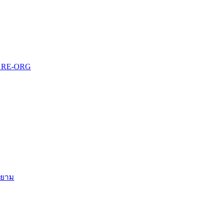
บบ RE-ORG
สยาม