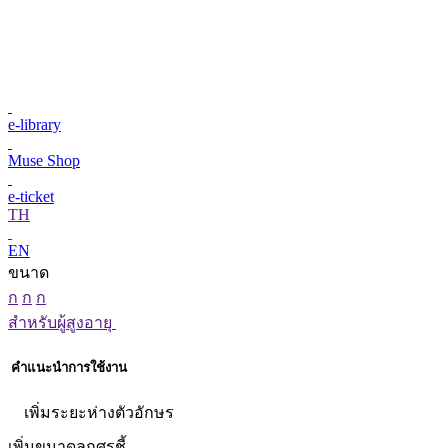
e-library
Muse Shop
e-ticket
TH
EN
ขนาด
ก
ก
ก
สำหรับผู้สูงอายุ
คำแนะนำการใช้งาน
เพิ่มระยะห่างตัวอักษร
เพิ่มขนาดลูกศรชี้