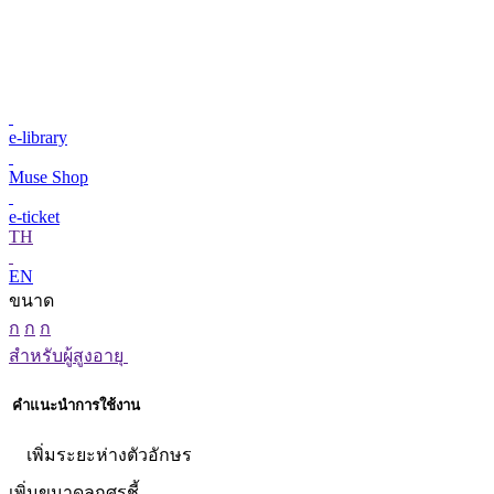
e-library
Muse Shop
e-ticket
TH
EN
ขนาด
ก
ก
ก
สำหรับผู้สูงอายุ
คำแนะนำการใช้งาน
เพิ่มระยะห่างตัวอักษร
เพิ่มขนาดลูกศรชี้