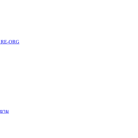
บบ RE-ORG
สยาม