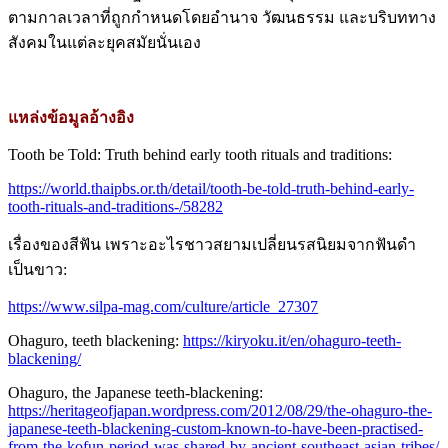
สังคมในแต่ละยุคสมัยนั่นเอง
แหล่งข้อมูลอ้างอิง
Tooth be Told: Truth behind early tooth rituals and traditions:
https://world.thaipbs.or.th/detail/tooth-be-told-truth-behind-early-
tooth-rituals-and-traditions-/58282
เรื่องของสีฟัน เพราะอะไรชาวสยามเปลี่ยนรสนิยมจากฟันดำ
เป็นขาว:
https://www.silpa-mag.com/culture/article_27307
Ohaguro, teeth blackening:
https://kiryoku.it/en/ohaguro-teeth-
blackening/
Ohaguro, the Japanese teeth-blackening:
https://heritageofjapan.wordpress.com/2012/08/29/the-ohaguro-the-
japanese-teeth-blackening-custom-known-to-have-been-practised-
from-the-kofun-period-was-shared-by-ancient-southeast-asian-tribes/