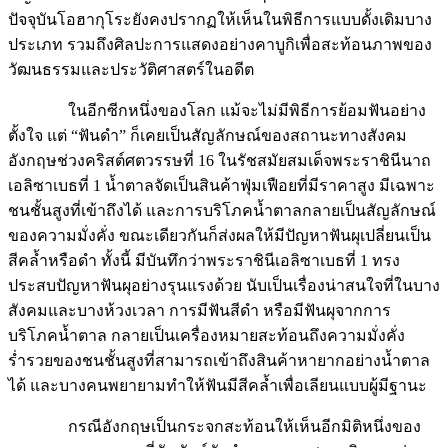
ประเภท รวมถึงศิลปะการแสดงอย่างคาบูกิเพื่อสะท้อนภาพของ
วัฒนธรรมและประวัติศาสตร์ในอดีต
ในอีกซีกหนึ่งของโลก แม้จะไม่มีพิธีการย้อมฟันอย่าง
ตั้งใจ แต่ “ฟันดำ” ก็เคยเป็นสัญลักษณ์ของสถานะทางสังคม
อังกฤษช่วงคริสต์ศตวรรษที่ 16 ในรัชสมัยสมเด็จพระราชินีนาถ
เอลิซาเบธที่ 1 น้ำตาลจัดเป็นสินค้าฟุ่มเฟือยที่มีราคาสูง มีเฉพาะ
ชนชั้นสูงที่เข้าถึงได้ และการบริโภคน้ำตาลกลายเป็นสัญลักษณ์
ของความมั่งคั่ง ขณะเดียวกันก็ส่งผลให้มีปัญหาฟันผุเปลี่ยนเป็น
สีคล้ำหรือดำ ทั้งนี้ มีบันทึกว่าพระราชินีเอลิซาเบธที่ 1 ทรง
ประสบปัญหาฟันผุอย่างรุนแรงด้วย นับเป็นเรื่องน่าสนใจที่ในบาง
สังคมและบางห้วงเวลา การมีฟันสีดำ หรือมีฟันผุจากการ
บริโภคน้ำตาล กลายเป็นเครื่องหมายสะท้อนถึงความมั่งคั่ง
ร่ำรวยของชนชั้นสูงที่สามารถเข้าถึงสินค้าหายากอย่างน้ำตาล
ได้ และบางคนพยายามทำให้ฟันมีสีคล้ำเพื่อเลียนแบบผู้มีฐานะ
กรณีอังกฤษเป็นกระจกสะท้อนให้เห็นอีกมิติหนึ่งของ
มาตรฐานความงามที่สัมพันธ์กับอำนาจทางเศรษฐกิจและค่า