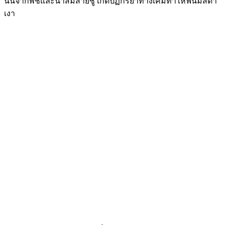
ภาพที่ 3 โอฮากุโระ