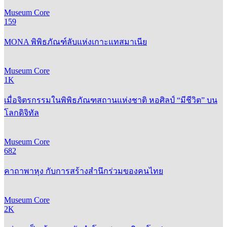
159
MONA พิพิธภัณฑ์ลับแห่งเกาะแทสมาเนีย
Museum Core
1K
เมื่อจิตรกรรมในพิพิธภัณฑสถานแห่งชาติ หอศิลป์ “มีชีวิต” บน
โลกดิจิทัล
Museum Core
682
คาถาพาหุง กับการสร้างสำนึกร่วมของคนไทย
Museum Core
2K
กว่าจะเป็นเจ้าแมวกวักนำโชค ‘มาเนกิ-เนโกะ’
01
03