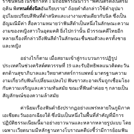
ฤคิน พิศ
ทนต์ดั่งนิล
อันเรียบราย” ถ้อยคำดังกล่าวใช้คำอุปมา
อุปไมยเปรียบสีฟันที่ดำสนิทและเงางามเช่นเดียวกับนิล ซึ่งเป็น
อัญมณีมีค่า สื่อความหมายว่าฟันสีดำเป็นหนึ่งในลักษณะความ
งามของหญิงสาวในอุดมคติ ยิ่งไปกว่านั้น มีวรรณคดีไทยอีก
หลายเรื่องที่กล่าวถึงฟันสีดำในลักษณะชื่นชมตัวละครทั้งชาย
และหญิง
อย่างไรก็ตาม เมื่อสยามเข้าสู่กระบวนการปฏิรูป
ประเทศในช่วงคริสต์ศตวรรษที่ 19 และรับอิทธิพลแนวคิดตะวัน
ตกด้านสุขาภิบาลและวิทยาศาสตร์การแพทย์ มาตรฐานความ
งามเกี่ยวกับฟันก็เปลี่ยนแปลงไป ฟันขาวสะอาดเริ่มถูกเชื่อมโยง
กับความเจริญและความทันสมัย ขณะที่ฟันดำค่อย ๆ กลายเป็น
สัญลักษณ์ของความล้าสมัย
ค่านิยมเรื่องฟันดำยังปรากฏอย่างแพร่หลายในภูมิภาค
เอเชียตะวันออกเฉียงใต้ ซึ่งนับเป็นหนึ่งในพื้นที่สำคัญที่มีการ
ปฏิบัติธรรมเนียมนี้มาอย่างยาวนานและหลากหลายรูปแบบ โดย
เฉพาะเวียดนามมีหลักฐานทางโบราณคดีบ่งชี้ว่ามีการย้อมฟัน
ดำตั้งแต่เมื่อ 2,000 ปีก่อน โดยมีการค้นพบคราบสารประกอบ