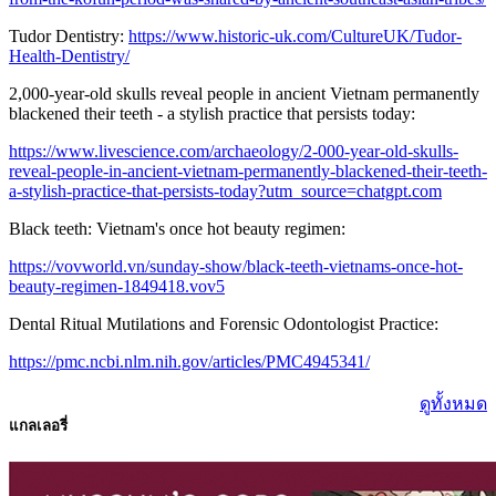
Tudor Dentistry:
https://www.historic-uk.com/CultureUK/Tudor-
Health-Dentistry/
2,000-year-old skulls reveal people in ancient Vietnam permanently
blackened their teeth - a stylish practice that persists today:
https://www.livescience.com/archaeology/2-000-year-old-skulls-
reveal-people-in-ancient-vietnam-permanently-blackened-their-teeth-
a-stylish-practice-that-persists-today?utm_source=chatgpt.com
Black teeth: Vietnam's once hot beauty regimen:
https://vovworld.vn/sunday-show/black-teeth-vietnams-once-hot-
beauty-regimen-1849418.vov5
Dental Ritual Mutilations and Forensic Odontologist Practice:
https://pmc.ncbi.nlm.nih.gov/articles/PMC4945341/
ดูทั้งหมด
แกลเลอรี่