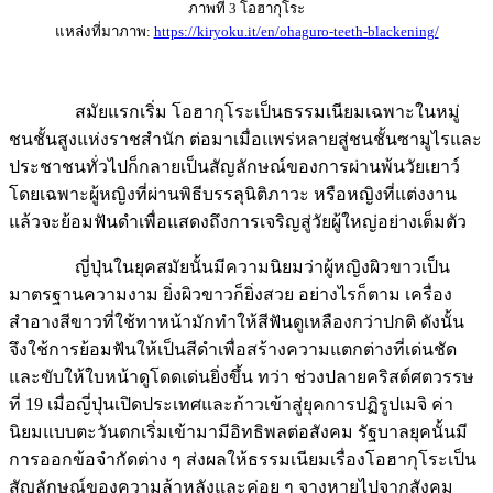
แหล่งที่มาภาพ:
https://kiryoku.it/en/ohaguro-teeth-blackening/
สมัยแรกเริ่ม โอฮากุโระเป็นธรรมเนียมเฉพาะในหมู่
ชนชั้นสูงแห่งราชสำนัก ต่อมาเมื่อแพร่หลายสู่ชนชั้นซามูไรและ
ประชาชนทั่วไปก็กลายเป็นสัญลักษณ์ของการผ่านพ้นวัยเยาว์
โดยเฉพาะผู้หญิงที่ผ่านพิธีบรรลุนิติภาวะ หรือหญิงที่แต่งงาน
แล้วจะย้อมฟันดำเพื่อแสดงถึงการเจริญสู่วัยผู้ใหญ่อย่างเต็มตัว
ญี่ปุ่นในยุคสมัยนั้นมีความนิยมว่าผู้หญิงผิวขาวเป็น
มาตรฐานความงาม ยิ่งผิวขาวก็ยิ่งสวย อย่างไรก็ตาม เครื่อง
สำอางสีขาวที่ใช้ทาหน้ามักทำให้สีฟันดูเหลืองกว่าปกติ ดังนั้น
จึงใช้การย้อมฟันให้เป็นสีดำเพื่อสร้างความแตกต่างที่เด่นชัด
และขับให้ใบหน้าดูโดดเด่นยิ่งขึ้น ทว่า ช่วงปลายคริสต์ศตวรรษ
ที่ 19 เมื่อญี่ปุ่นเปิดประเทศและก้าวเข้าสู่ยุคการปฏิรูปเมจิ ค่า
นิยมแบบตะวันตกเริ่มเข้ามามีอิทธิพลต่อสังคม รัฐบาลยุคนั้นมี
การออกข้อจำกัดต่าง ๆ ส่งผลให้ธรรมเนียมเรื่องโอฮากุโระเป็น
สัญลักษณ์ของความล้าหลังและค่อย ๆ จางหายไปจากสังคม
ปัจจุบันโอฮากุโระยังคงปรากฏให้เห็นในพิธีการแบบดั้งเดิมบาง