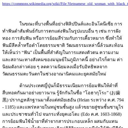
ในขณะที่บางพื้นที่อย่างฟิลิปปินส์และอินโดนีเซีย การ
ทำฟันดำสัมพันธ์กับการตกแต่งฟันในรูปแบบอื่น ๆ เช่น การฝัง
ทอง การลับฟัน หรือการย้อมสีร่วมกับการเคี้ยวหมาก ซึ่งทำให้
ฟันมีสีคล้ำหรือดำโดยธรรมชาติ วัฒนธรรมเหล่านี้ล้วนสะท้อน
ให้เห็นว่า “ฟัน” เป็นพื้นที่สำคัญในการแสดงตัวตน ความงาม
และสถานะทางสังคมของมนุษย์ในภูมิภาคนี้ อย่างไรก็ตาม ค่า
นิยมดังกล่าวค่อย ๆ ลดความนิยมลงเมื่อรับอิทธิพลจาก
วัฒนธรรมตะวันตกในช่วงอาณานิคมและยุคสมัยใหม่
ด้านประเทศญี่ปุ่นก็มีธรรมเนียมการย้อมฟันให้ดำที่
สืบทอดกันมาอย่างยาวนาน รู้จักกันในชื่อ “โอฮากุโระ” (お歯
黒) ปรากฏหลักฐานมาตั้งแต่สมัยเฮอัน (Heian ระหว่าง ค.ศ. 794
- 1185) และแพร่หลายในหมู่ชนชั้นสูง แล้วขยายสู่ชนชั้นซามูไร
และประชาชนทั่วไป จนกระทั่งยุคเอโดะ (Edo ค.ศ. 1603-1868)
การย้อมฟันใช้น้ำยาที่ทำจากสารประกอบเหล็ก ผสมกับแทน
นินจากพืชและน้ำส้มสายชู เกิดปฏิกิริยาทางเคมีทำให้ฟันมีสีดำ
เงา