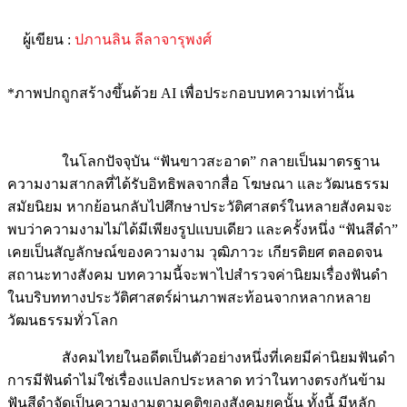
ผู้เขียน :
ปภานลิน ลีลาจารุพงศ์
*ภาพปกถูกสร้างขึ้นด้วย AI เพื่อประกอบบทความเท่านั้น
ในโลกปัจจุบัน “ฟันขาวสะอาด” กลายเป็นมาตรฐาน
ความงามสากลที่ได้รับอิทธิพลจากสื่อ โฆษณา และวัฒนธรรม
สมัยนิยม หากย้อนกลับไปศึกษาประวัติศาสตร์ในหลายสังคมจะ
พบว่าความงามไม่ได้มีเพียงรูปแบบเดียว และครั้งหนึ่ง “ฟันสีดำ”
เคยเป็นสัญลักษณ์ของความงาม วุฒิภาวะ เกียรติยศ ตลอดจน
สถานะทางสังคม บทความนี้จะพาไปสำรวจค่านิยมเรื่องฟันดำ
ในบริบททางประวัติศาสตร์ผ่านภาพสะท้อนจากหลากหลาย
วัฒนธรรมทั่วโลก
สังคมไทยในอดีตเป็นตัวอย่างหนึ่งที่เคยมีค่านิยมฟันดำ
การมีฟันดำไม่ใช่เรื่องแปลกประหลาด ทว่าในทางตรงกันข้าม
ฟันสีดำจัดเป็นความงามตามคติของสังคมยุคนั้น ทั้งนี้ มีหลัก
ฐานจากบันทึกชาวต่างชาติที่เดินทางเข้ามาในสยามหลายฉบับ