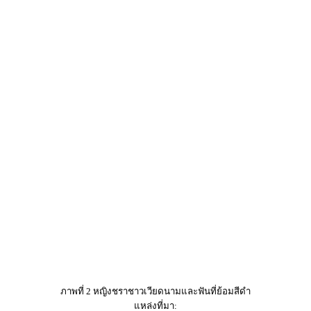
ภาพที่ 2 หญิงชราชาวเวียดนามและฟันที่ย้อมสีดำ
แหล่งที่มา:
https://commons.wikimedia.org/wiki/File:Vietnamese_old_woman_with_black_t