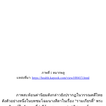
ภาพที่ 1 หมากพลู
แหล่งที่มา:
https://health.kapook.com/view100415.html
ภาพสะท้อนค่านิยมดังกล่าวยังปรากฏในวรรณคดีไทย
ดังตัวอย่างหนึ่งในบทชมโฉมนางสีดาในเรื่อง “รามเกียรติ์” พระ
ราชนิพนธ์ในรัชกาลที่ 1 มีถ้อยพรรณนาว่า “พิศเนตรดั่งเนตรม