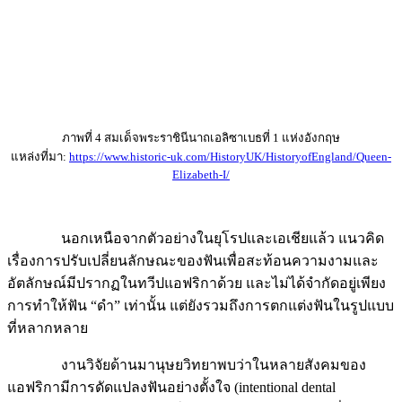
ภาพที่ 4 สมเด็จพระราชินีนาถเอลิซาเบธที่ 1 แห่งอังกฤษ
แหล่งที่มา:
https://www.historic-uk.com/HistoryUK/HistoryofEngland/Queen-
Elizabeth-I/
นอกเหนือจากตัวอย่างในยุโรปและเอเชียแล้ว แนวคิด
เรื่องการปรับเปลี่ยนลักษณะของฟันเพื่อสะท้อนความงามและ
อัตลักษณ์มีปรากฏในทวีปแอฟริกาด้วย และไม่ได้จำกัดอยู่เพียง
การทำให้ฟัน “ดำ” เท่านั้น แต่ยังรวมถึงการตกแต่งฟันในรูปแบบ
ที่หลากหลาย
งานวิจัยด้านมานุษยวิทยาพบว่าในหลายสังคมของ
แอฟริกามีการดัดแปลงฟันอย่างตั้งใจ (intentional dental
modification) เช่น การลับฟันให้แหลม การถอนฟันบางซี่ การฝัง