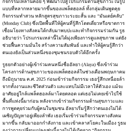
กิจกรรมเหล่านี้ค่อย ๆ พัฒนาไปสู่โปรแกรมด้านสุขภาวะในรูป
แบบที่หลากหลายมากขึ้นของแพล็ตฮอลล์ ทั้งกลุ่มเดินพูดคุย
กิจกรรมทำสวน หลักสูตรสุขภาวะระยะสั้น และ “มันเดย์คลับ”
(Monday Club) ซึ่งเปิดพื้นที่ให้ผู้คนที่รู้สึกโดดเดี่ยวหรือขาดการ
เชื่อมโยงทางสังคมได้กลับมาพบปะและทำกิจกรรมร่วมกัน รูธ
อธิบายว่า โปรแกรมเหล่านี้ไม่ได้มุ่งเพียงการดูแลสุขภาพ แต่ยัง
ช่วยฟื้นความมั่นใจ สร้างความสัมพันธ์ และทำให้ผู้คนรู้สึกว่า
ตนเองยังเป็นส่วนหนึ่งของชุมชนรอบตัวได้อีกครั้ง
รูธยกตัวอย่างผู้เข้าร่วมคนหนึ่งชื่ออัลยา (Alaya) ซึ่งเข้าร่วม
โครงการด้านสุขภาวะของแพล็ตฮอลล์ในช่วงเดือนพฤษภาคม
ถึงมิถุนายน ค.ศ. 2025 ก่อนเข้าร่วมกิจกรรม เธอรู้สึกเหนื่อยล้า
จากทั้งงานและชีวิตส่วนตัว และแทบไม่มีเวลาให้ตัวเอง แม้จะ
อาศัยอยู่ใกล้แพล็ตฮอลล์มาโดยตลอด แต่เธอไม่เคยเข้าไปใช้
พื้นที่แห่งนี้มาก่อน หลังจากเข้าร่วมกิจกรรมด้านสุขภาวะและ
การพูดคุยร่วมกับผู้คนในชุมชน อัลยาเริ่มรู้สึกว่าตนเองไม่ได้
เผชิญปัญหาอยู่เพียงลำพัง เธอเริ่มเข้าร่วมกิจกรรมทางสังคม
มากขึ้น กลับมาออกกำลังกาย และเข้าคลาสโยคะในเมือง รูธม
องว่าการเปลี่ยนแปลงเช่นนี้อาจไม่ได้เกิดจาก “กิจกรรม