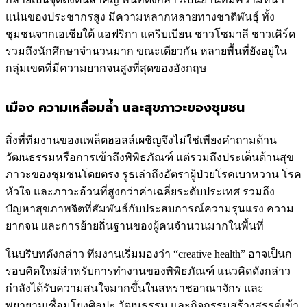
แน่นของประชากรสูง มีความหลากหลายทางชาติพันธุ์ ทั้ง
ชุมชนจากเอเชียใต้ แอฟริกา แคริบเบียน ชาวโซมาลี ชาวเคิร์ด
รวมถึงนักศึกษาจำนวนมาก ขณะเดียวกัน หลายพื้นที่ยังอยู่ใน
กลุ่มเขตที่มีความยากจนสูงที่สุดของอังกฤษ
เมือง ความเหลื่อมล้ำ และสุขภาวะของชุมชน
สิ่งที่ทีมงานของแพล็ตฮอลล์เผชิญจึงไม่ใช่เพียงคำถามด้าน
วัฒนธรรมหรือการเข้าถึงพิพิธภัณฑ์ แต่รวมถึงประเด็นด้านสุข
ภาวะของชุมชนโดยตรง รูธเล่าถึงอัตราผู้ป่วยโรคเบาหวาน โรค
หัวใจ และภาวะอ้วนที่สูงกว่าค่าเฉลี่ยระดับประเทศ รวมถึง
ปัญหาสุขภาพจิตที่สัมพันธ์กับประสบการณ์ความรุนแรง ความ
ยากจน และการย้ายถิ่นฐานของผู้คนจำนวนมากในพื้นที่
ในบริบทดังกล่าว ทีมงานเริ่มมองว่า “creative health” อาจเป็นก
รอบคิดใหม่สำหรับการทำงานของพิพิธภัณฑ์ แนวคิดดังกล่าว
กำลังได้รับความสนใจมากขึ้นในสหราชอาณาจักร และ
พยายามเชื่อมโยงศิลปะ วัฒนธรรม และกิจกรรมสร้างสรรค์เข้า