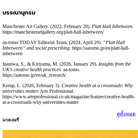
บรรณานุกรม
Manchester Art Gallery. (2022, February 28).
Platt Hall Inbetween.
https://manchesterartgallery.org/platt-hall-inbetween/
aa-tomo TODAY Editorial Team. (2024, April 29).
“Platt Hall
Inbetween” and social prescribing.
https://aatomo.jp/en/platt-hall-
inbetween
Inaniwa, S., & Kiriyama, M. (2026, January 29).
Insights from the
UK’s creative health practices.
aa-tomo.
https://aatomo.jp/en/uk_research/
Kemp, L. (2026, February 3).
Creative health at a crossroads: Why
universities matter.
Arts Professional.
https://www.artsprofessional.co.uk/magazine/feature/creative-health-
at-a-crossroads-why-universities-matter
ดูทั้งหมด
แกลเลอรี่