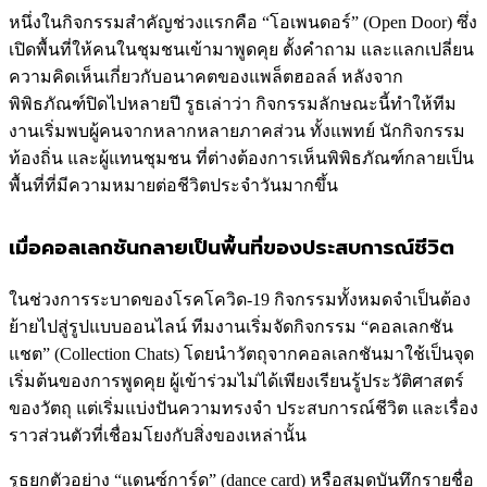
หนึ่งในกิจกรรมสำคัญช่วงแรกคือ “โอเพนดอร์” (Open Door) ซึ่ง
เปิดพื้นที่ให้คนในชุมชนเข้ามาพูดคุย ตั้งคำถาม และแลกเปลี่ยน
ความคิดเห็นเกี่ยวกับอนาคตของแพล็ตฮอลล์ หลังจาก
พิพิธภัณฑ์ปิดไปหลายปี รูธเล่าว่า กิจกรรมลักษณะนี้ทำให้ทีม
งานเริ่มพบผู้คนจากหลากหลายภาคส่วน ทั้งแพทย์ นักกิจกรรม
ท้องถิ่น และผู้แทนชุมชน ที่ต่างต้องการเห็นพิพิธภัณฑ์กลายเป็น
พื้นที่ที่มีความหมายต่อชีวิตประจำวันมากขึ้น
เมื่อคอลเลกชันกลายเป็นพื้นที่ของประสบการณ์ชีวิต
ในช่วงการระบาดของโรคโควิด-19 กิจกรรมทั้งหมดจำเป็นต้อง
ย้ายไปสู่รูปแบบออนไลน์ ทีมงานเริ่มจัดกิจกรรม “คอลเลกชัน
แชต” (Collection Chats) โดยนำวัตถุจากคอลเลกชันมาใช้เป็นจุด
เริ่มต้นของการพูดคุย ผู้เข้าร่วมไม่ได้เพียงเรียนรู้ประวัติศาสตร์
ของวัตถุ แต่เริ่มแบ่งปันความทรงจำ ประสบการณ์ชีวิต และเรื่อง
ราวส่วนตัวที่เชื่อมโยงกับสิ่งของเหล่านั้น
รูธยกตัวอย่าง “แดนซ์การ์ด” (dance card) หรือสมุดบันทึกรายชื่อ