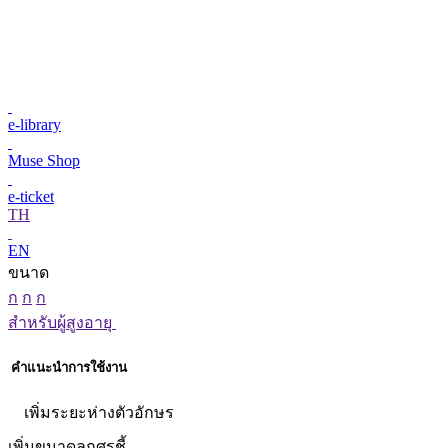
e-library
Muse Shop
e-ticket
TH
EN
ขนาด
ก
ก
ก
สำหรับผู้สูงอายุ
คำแนะนำการใช้งาน
เพิ่มระยะห่างตัวอักษร
เพิ่มขนาดลูกศรชี้