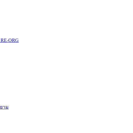
บบ RE-ORG
สยาม